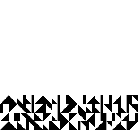
© 2026 Universidade Federal da Paraíba.
Ouvidoria
Acesso à Informação
CoMu
Acessibilidade
Dados Abertos UFPB
Privacidade e Proteção de Dados