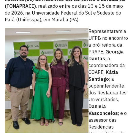
(FONAPRACE)
, realizado entre os dias 13 e 15 de maio
de 2026, na Universidade Federal do Sul e Sudeste do
Pará (Unifesspa), em Marabá (PA).
Representaram a
UFPB no encontro
a pró-reitora da
PRAPE,
Georgia
Dantas
; a
coordenadora da
COAPE,
Kátia
Santiago
; a
superintendente
dos Restaurantes
Universitários,
Daniela
Vasconcelos
; e o
assessor das
Residências