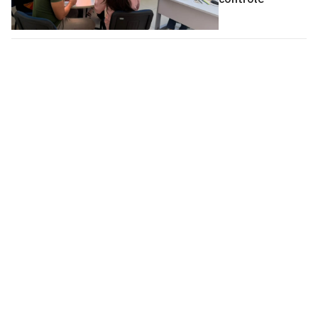
Pró-Reitoria de Assistência e Promoção ao
Estudante
Cidade Universitária, João Pessoa - Paraíba
CEP: 58.051-900
Telefone: +55 (83) 3216-7200
Contato