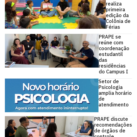
realiza
primeira
edição da
Colônia de
Férias
PRAPE se
reúne com
coordenação
estudantil
das
residências
do Campus I
Setor de
Psicologia
amplia horário
de
atendimento
PRAPE discute
recomendações
de órgãos de
controle