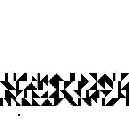
© 2026 Universidade Federal da Paraíba.
Ouvidoria
Acesso à Informação
CoMu
Acessibilidade
Dados Abertos UFPB
Privacidade e Proteção de Dados
Acesso à
Informação