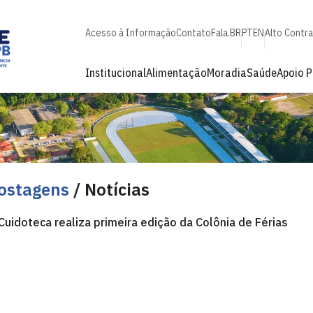
Acesso à Informação
Contato
Fala.BR
PT
EN
Alto Contr
Institucional
Alimentação
Moradia
Saúde
Apoio 
ostagens
/ Notícias
Cuidoteca realiza primeira edição da Colônia de Férias