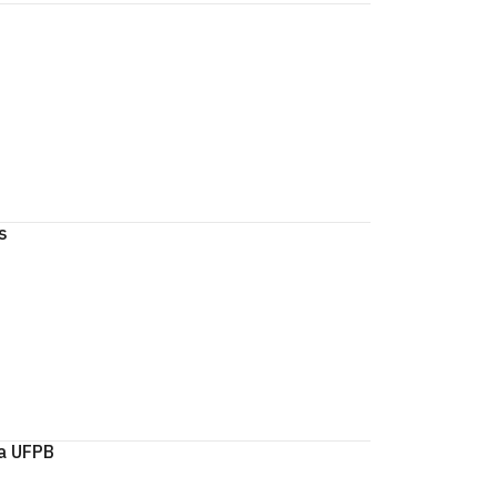
s
ca UFPB