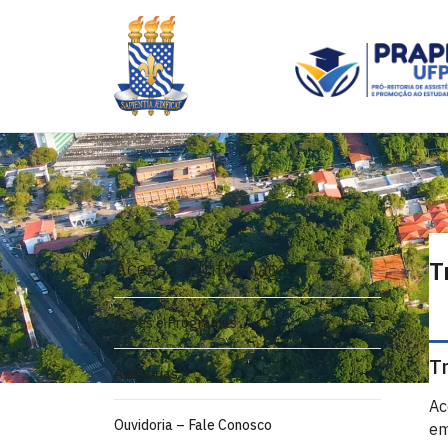
Acesso à Informação
T
Ações e Programas
T
Auditorias
Ac
Ouvidoria – Fale Conosco
em