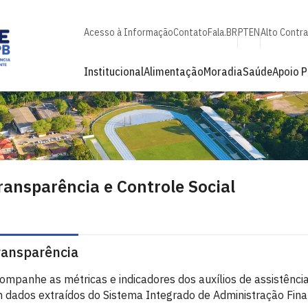
Acesso à Informação
Contato
Fala.BR
PT
EN
Alto Contr
Institucional
Alimentação
Moradia
Saúde
Apoio 
ransparência e Controle Social
ransparência
ompanhe as métricas e indicadores dos auxílios de assistênc
 dados extraídos do Sistema Integrado de Administração Finan