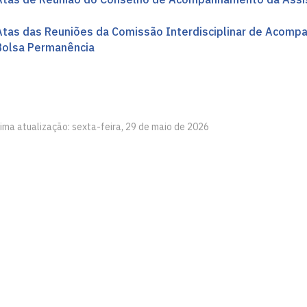
Atas das Reuniões da Comissão Interdisciplinar de Acomp
Bolsa Permanência
tima atualização: sexta-feira, 29 de maio de 2026
ção ao Estudante
íba