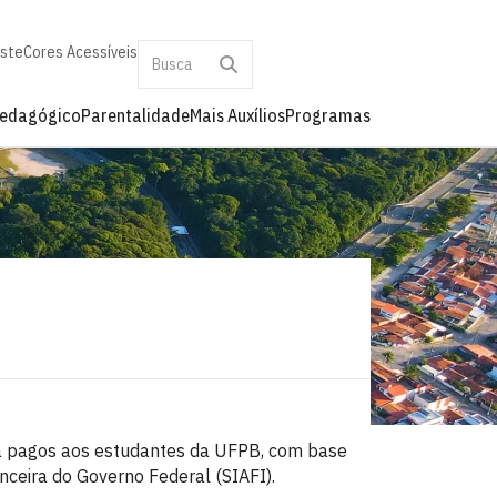
aste
Cores Acessíveis
Pedagógico
Parentalidade
Mais Auxílios
Programas
ia pagos aos estudantes da UFPB, com base
ceira do Governo Federal (SIAFI).