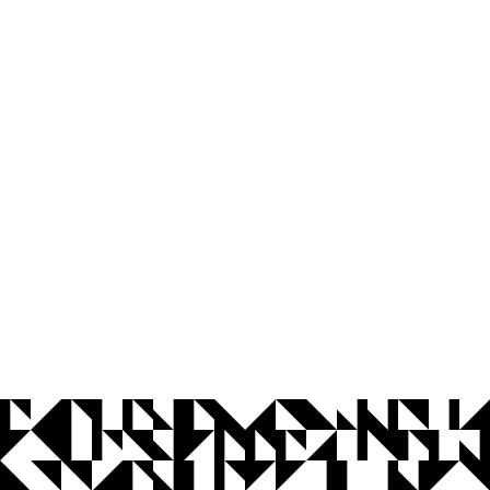
© 2026 Universidade Federal da Paraíba.
Ouvidoria
Acesso à Informação
CoMu
Acessibilidade
Dados Abertos UFPB
Privacidade e Proteção de Dados