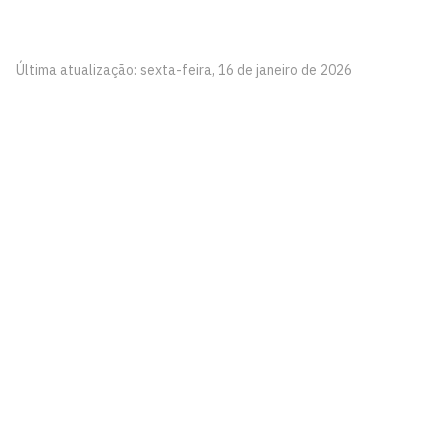
Última atualização: sexta-feira, 16 de janeiro de 2026
Pró-Reitoria de Assistência e Promoção ao
Estudante
Cidade Universitária, João Pessoa - Paraíba
CEP: 58.051-900
Telefone: +55 (83) 3216-7200
Contato