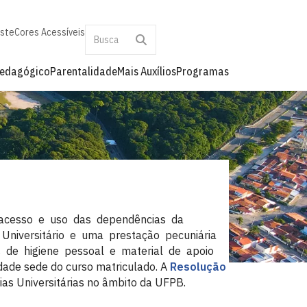
aste
Cores Acessíveis
Pedagógico
Parentalidade
Mais Auxílios
Programas
e acesso e uso das dependências da
e Universitário e uma prestação pecuniária
s de higiene pessoal e material de apoio
idade sede do curso matriculado. A
Resolução
as Universitárias no âmbito da UFPB.