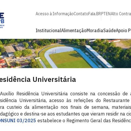
Acesso à Informação
Contato
Fala.BR
PT
EN
Alto Contr
Institucional
Alimentação
Moradia
Saúde
Apoio 
esidência Universitária
Auxílio Residência Universitária consiste na concessão d
sidência Universitária, acesso às refeições do Restaurant
ra custeio da alimentação nos finais de semana, materiai
dagógico e destina-se aos estudantes que vieram residir na c
ONSUNI 03/2025
estabelece o Regimento Geral das Residênci