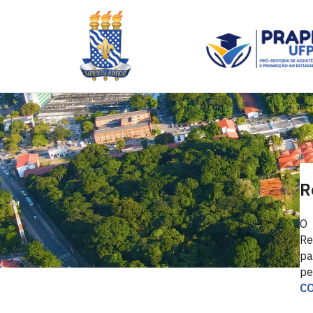
R
O 
Re
pa
pe
C