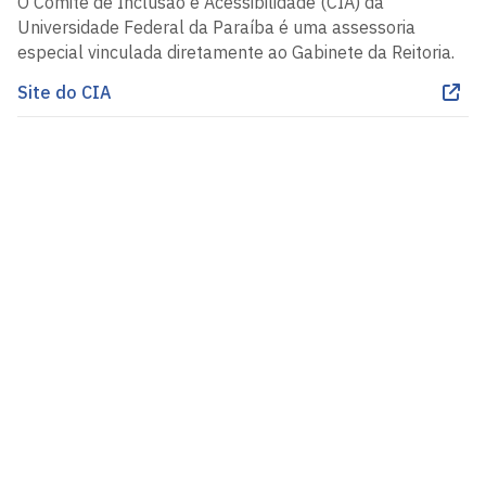
O Comitê de Inclusão e Acessibilidade (CIA) da
Universidade Federal da Paraíba é uma assessoria
especial vinculada diretamente ao Gabinete da Reitoria.
Site do CIA
Pró-Reitoria de Assistência e Promoção ao
Estudante
Cidade Universitária, João Pessoa - Paraíba
CEP: 58.051-900
Telefone: +55 (83) 3216-7200
Contato