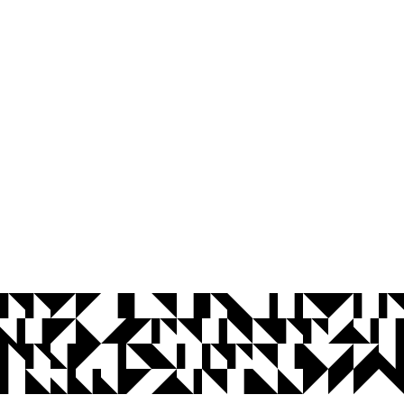
© 2026 Universidade Federal da Paraíba.
Ouvidoria
Acesso à Informação
CoMu
Acessibilidade
Dados Abertos UFPB
Privacidade e Proteção de Dados