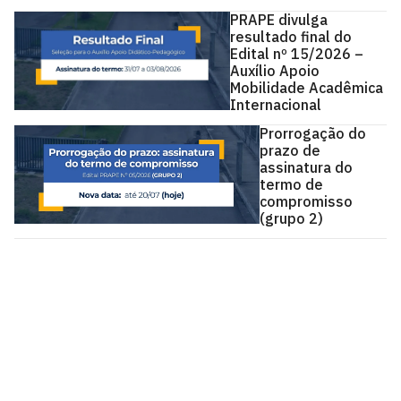
PRAPE divulga
resultado final do
Edital nº 15/2026 –
Auxílio Apoio
Mobilidade Acadêmica
Internacional
Prorrogação do
prazo de
assinatura do
termo de
compromisso
(grupo 2)
Pró-Reitoria de Assistência e Promoção ao
Estudante
Cidade Universitária, João Pessoa - Paraíba
CEP: 58.051-900