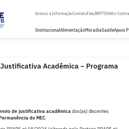
Acesso à Informação
Contato
Fala.BR
PT
EN
Alto Contr
Institucional
Alimentação
Moradia
Saúde
Apoio 
 Justificativa Acadêmica – Programa
nvio de justificativa acadêmica
dos(as) discentes
Permanência do MEC
.