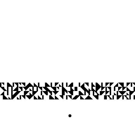
Cidade Universitária, João Pessoa - Para
CEP: 58.051-900
Telefone: +55 (83) 3216-7200
Contato
© 2026 Universidade Federal da Paraíba.
Acesso à
Informação