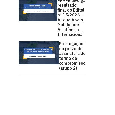
PRAPE divulga
resultado
final do Edital
nº 15/2026 –
Auxílio Apoio
Mobilidade
Acadêmica
Internacional
Prorrogação
do prazo de
assinatura do
termo de
compromisso
(grupo 2)