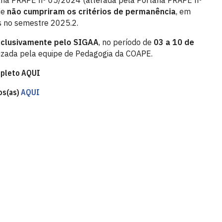
ria PRAPE nº 05/2024 (alterada pela Portaria PRAPE nº
ue
não cumpriram os critérios de permanência
, em
as no semestre 2025.2.
clusivamente pelo SIGAA
, no período de
03 a 10 de
alizada pela equipe de Pedagogia da COAPE.
mpleto AQUI
os(as)
AQUI
ção ao Estudante