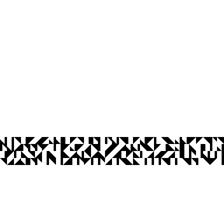
íba
Ouvidoria
Acesso à Informação
CoMu
Acessibilidade
Dad