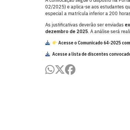
A convocação segue o disposto na Porta
02/2025) e aplica-se aos estudantes q
especial a matrícula inferior a 200 hor
As justificativas deverão ser enviadas
ex
dezembro de 2025
. A análise será re
Acesse o Comunicado 64-2025 co
Acesse a lista de discentes convocad
Pró-Reitoria de Assistência e Promo