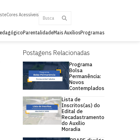
aste
Cores Acessíveis
Pedagógico
Parentalidade
Mais Auxílios
Programas
Postagens Relacionadas
Programa
Bolsa
Permanência:
Novos
Contemplados
Lista de
Inscritos(as) do
Edital de
Recadastramento
do Auxílio
Moradia