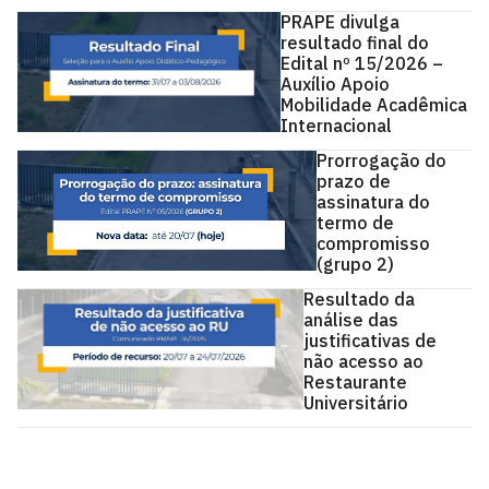
PRAPE divulga
resultado final do
Edital nº 15/2026 –
Auxílio Apoio
Mobilidade Acadêmica
Internacional
Prorrogação do
prazo de
assinatura do
termo de
compromisso
(grupo 2)
Resultado da
análise das
justificativas de
não acesso ao
Restaurante
Universitário